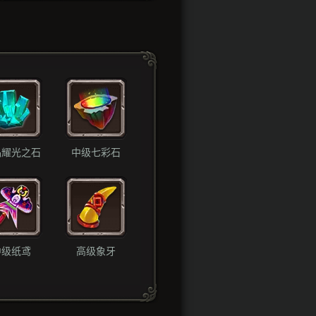
品耀光之石
中级七彩石
中级纸鸢
高级象牙