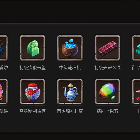
香炉
初级贪狼玉玺
中级乾坤棋
初级天罡玄铁
御
佛珠
高级秘制陈酒
百炼醒神杜康
精制七彩石