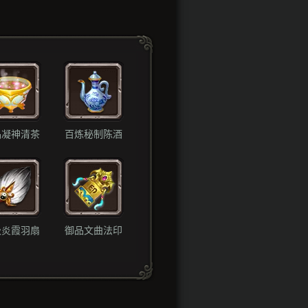
品凝神清茶
百炼秘制陈酒
级炎霞羽扇
御品文曲法印