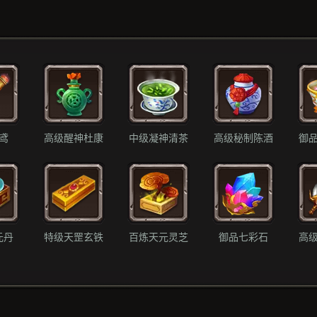
鸢
高级醒神杜康
中级凝神清茶
高级秘制陈酒
御
元丹
特级天罡玄铁
百炼天元灵芝
御品七彩石
高