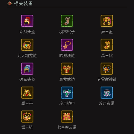
相关装备
昭烈头盔
羽林靴子
舜王盔
九天翱龙链
昭烈项链
禹王靴
破军头盔
真龙武铠
五雷弑神链
禹王带
冷月铠甲
冷月束带
舜王链
七星吞云带