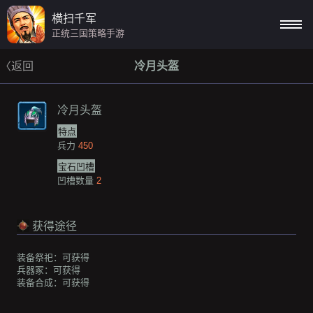
横扫千军
正统三国策略手游
〈返回
冷月头盔
冷月头盔
特点
兵力
450
宝石凹槽
凹槽数量
2
获得途径
装备祭祀：
可获得
兵器冢：
可获得
装备合成：
可获得