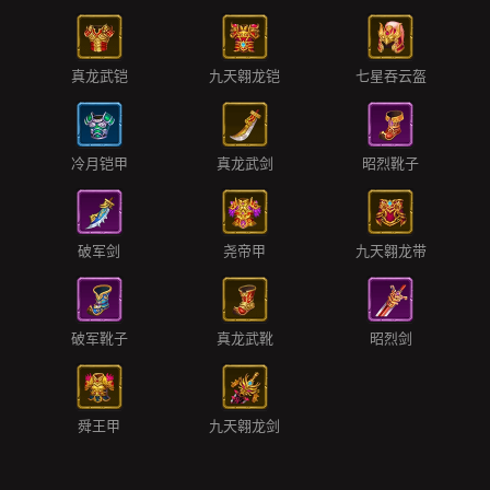
真龙武铠
九天翱龙铠
七星吞云盔
冷月铠甲
真龙武剑
昭烈靴子
破军剑
尧帝甲
九天翱龙带
破军靴子
真龙武靴
昭烈剑
舜王甲
九天翱龙剑