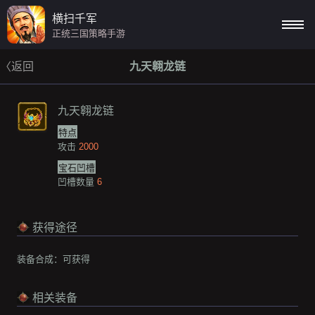
横扫千军
正统三国策略手游
〈返回
九天翱龙链
九天翱龙链
特点
攻击
2000
宝石凹槽
凹槽数量
6
获得途径
装备合成：
可获得
相关装备