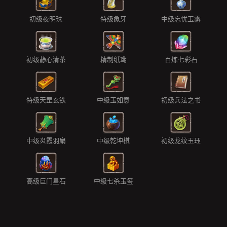
初级夜明珠
特级象牙
中级忘忧玉露
初级静心清茶
精制纸鸢
百炼七彩石
特级天罡玄铁
中级玉如意
初级兵法之书
中级炎霞羽扇
中级乾坤棋
初级龙纹玉珏
高级巨门星石
中级七杀玉玺