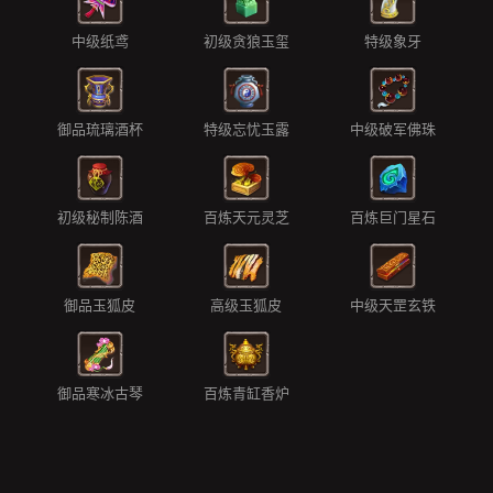
中级纸鸢
初级贪狼玉玺
特级象牙
御品琉璃酒杯
特级忘忧玉露
中级破军佛珠
初级秘制陈酒
百炼天元灵芝
百炼巨门星石
御品玉狐皮
高级玉狐皮
中级天罡玄铁
御品寒冰古琴
百炼青缸香炉