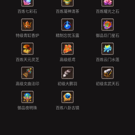
百炼七彩石
百炼凝神清茶
百炼耀光之石
特级青缸香炉
精制忘忧玉露
御品巨门星石
百炼天元灵芝
高级纸鸢
百炼云门水莲
高级文曲法印
初级大鹏羽
初级玄武天石
御品夜明珠
百炼八卦古镜