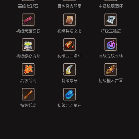
高级七彩石
百炼炎霞羽扇
中级琉璃酒杯
初级天罡玄铁
初级兵法之书
特级玉狐皮
初级静心清茶
初级武曲法印
高级龙纹玉珏
高级纸鸢
特级象牙
初级檀木古琴
特级纸鸢
初级北斗星石