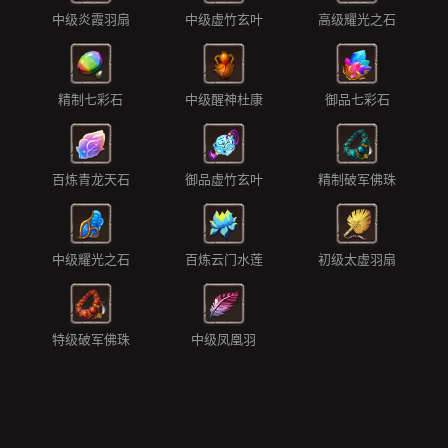
中级炎霞羽扇
中级虚竹玄叶
高级耀光之石
精制七彩石
中级醒神杜康
御品七彩石
百炼青龙天石
御品虚竹玄叶
精制破军佛珠
中级耀光之石
百炼云门水莲
初级太虚羽扇
特级破军佛珠
中级凤凰羽