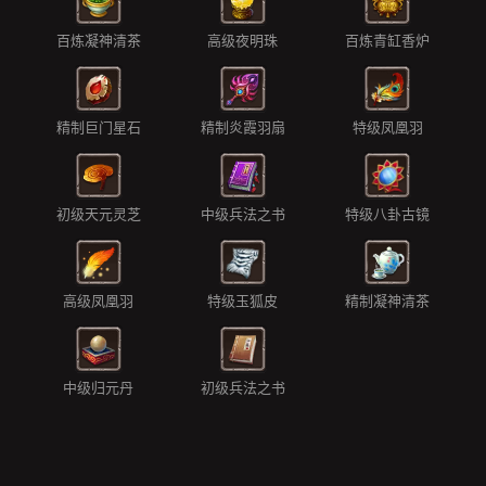
百炼凝神清茶
高级夜明珠
百炼青缸香炉
精制巨门星石
精制炎霞羽扇
特级凤凰羽
初级天元灵芝
中级兵法之书
特级八卦古镜
高级凤凰羽
特级玉狐皮
精制凝神清茶
中级归元丹
初级兵法之书