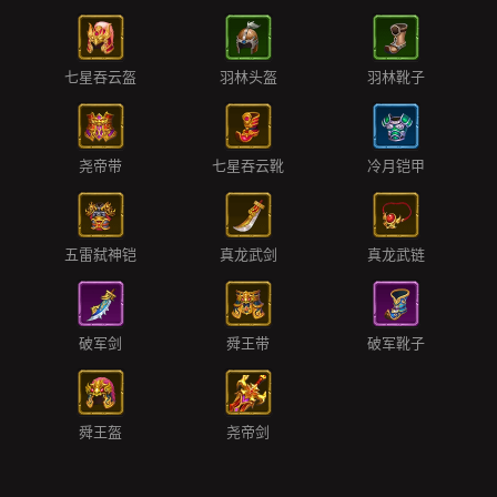
七星吞云盔
羽林头盔
羽林靴子
尧帝带
七星吞云靴
冷月铠甲
五雷弑神铠
真龙武剑
真龙武链
破军剑
舜王带
破军靴子
舜王盔
尧帝剑