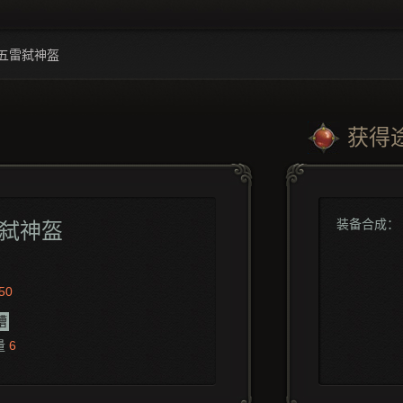
五雷弑神盔
获得
装备合成：
弑神盔
50
槽
量
6