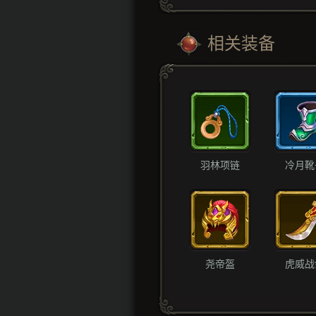
相关装备
羽林项链
冷月靴
尧帝盔
虎威战