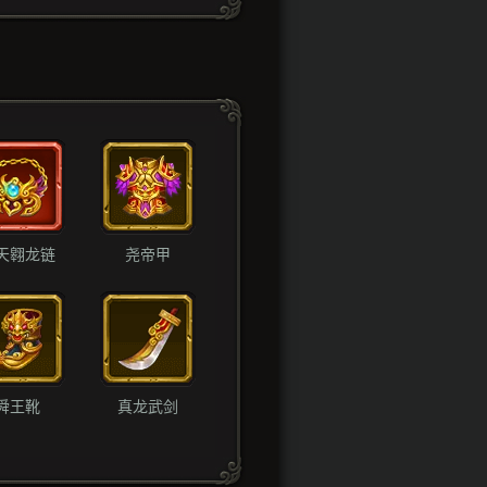
天翱龙链
尧帝甲
舜王靴
真龙武剑