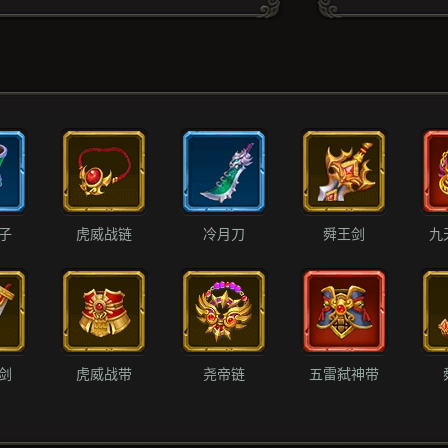
子
虎威战链
冷月刀
舜王剑
九
剑
虎威战带
尧帝链
五雷弑神带