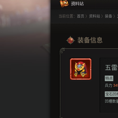
当前位置：
首页
〉
资料站
〉
装备
〉
装备信息
五雷
特点
兵力
34
宝石凹
凹槽数