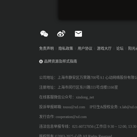
免责声明
隐私政策
用户协议
游戏大厅
论坛
阳光
品牌资源及样式指南
公司地址：上海市静安区万荣路700号A1 心动网络股份有限
注册地址：上海市闵行区东川路555号戊楼1166室
在线客服微信公众号：xindong_net
投诉举报邮箱: tousu@xd.com
IP衍生&授权业务: x.lab@xd.c
发行合作: cooperation@xd.com
违法信息举报专线：021-60727056 (工作日 9:30 ~ 12:00, 13:30 ~
版权所有 ©2003-2025 心动 All Rights Reserved