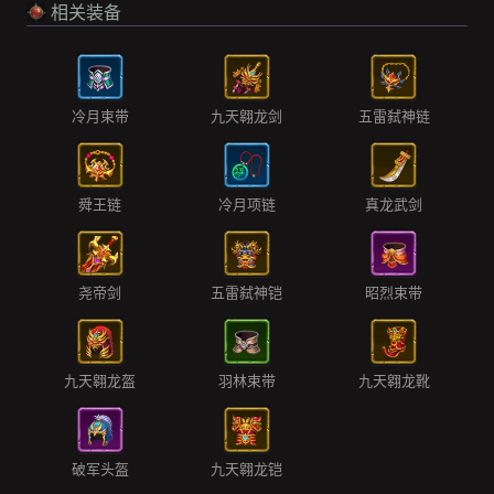
相关装备
冷月束带
九天翱龙剑
五雷弑神链
舜王链
冷月项链
真龙武剑
尧帝剑
五雷弑神铠
昭烈束带
九天翱龙盔
羽林束带
九天翱龙靴
破军头盔
九天翱龙铠