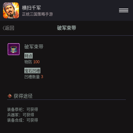
横扫千军
正统三国策略手游
〈返回
破军束带
破军束带
特点
物防
100
宝石凹槽
凹槽数量
3
获得途径
装备祭祀：
可获得
兵器冢：
可获得
装备合成：
可获得