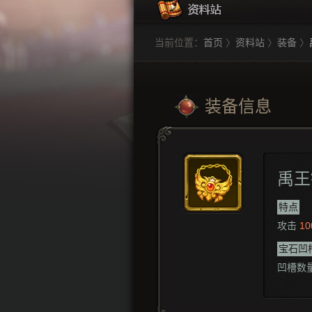
当前位置：
首页
〉
资料站
〉
装备
〉
装备信息
禹王
特点
攻击
10
宝石凹
凹槽数