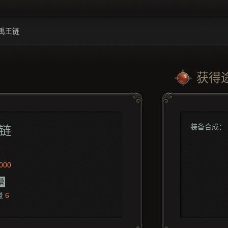
禹王链
获得
装备合成：
链
000
槽
量
6