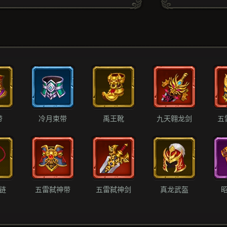
带
冷月束带
禹王靴
九天翱龙剑
五
链
五雷弑神带
五雷弑神剑
真龙武盔