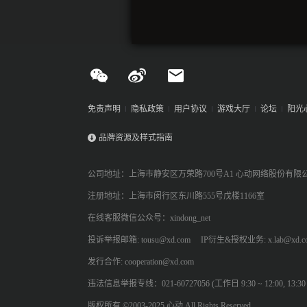
免责声明
隐私政策
用户协议
游戏大厅
论坛
阳光
品牌资源及样式指南
公司地址：上海市静安区万荣路700号A1 心动网络股份有限
注册地址：上海市闵行区东川路555号戊楼1166室
在线客服微信公众号：xindong_net
投诉举报邮箱: tousu@xd.com
IP衍生&授权业务: x.lab@xd.c
发行合作: cooperation@xd.com
违法信息举报专线：021-60727056 (工作日 9:30 ~ 12:00, 13:30 ~
版权所有 ©2003-2025 心动 All Rights Reserved