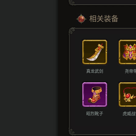
相关装备
真龙武剑
尧帝
昭烈靴子
虎威战