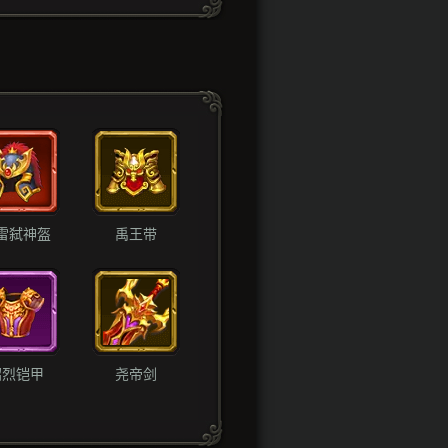
雷弑神盔
禹王带
昭烈铠甲
尧帝剑