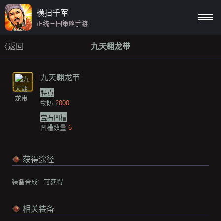
横扫千军
正统三国策略手游
〈返回
九天翱龙带
九天翱龙带
特点
物防
2000
宝石凹槽
凹槽数量
6
获得途径
装备合成：
可获得
相关装备