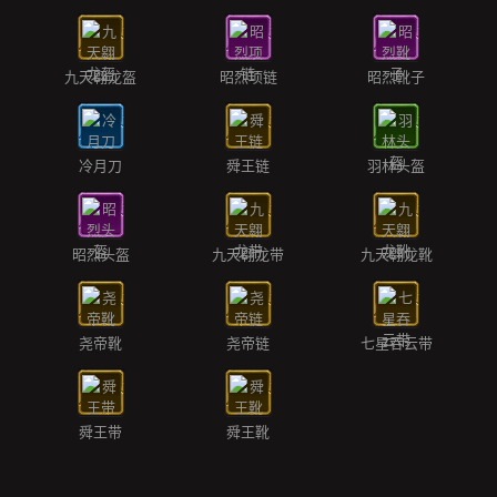
九天翱龙盔
昭烈项链
昭烈靴子
冷月刀
舜王链
羽林头盔
昭烈头盔
九天翱龙带
九天翱龙靴
尧帝靴
尧帝链
七星吞云带
舜王带
舜王靴