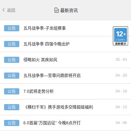
最新资讯
返回
公告
五月战争季-子龙组赛事
05 - 16
公告
五月战争季 四强今晚出炉
05 - 13
公告
侵略如火 其疾如风
05 - 03
公告
五月战争季—至尊问鼎即将开启
04 - 20
公告
7.0武将走势分析
04 - 19
公告
《横扫千军》携手游戏多空降超级福利
04 - 13
公告
6.0首届“万国远征” 今晚8点开打
04 - 06