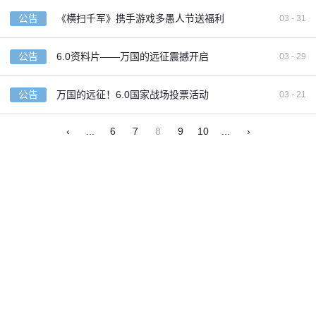
公告
《横扫千军》携手游戏多愚人节送福利
03 - 31
公告
6.0资料片——万国的远征震撼开启
03 - 29
公告
万国的远征！6.0国家战场投票活动
03 - 21
‹
...
6
7
8
9
10
...
›