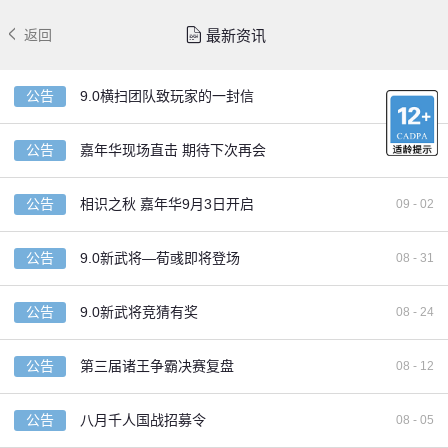
最新资讯
返回
公告
9.0横扫团队致玩家的一封信
09 - 09
公告
嘉年华现场直击 期待下次再会
09 - 06
公告
相识之秋 嘉年华9月3日开启
09 - 02
公告
9.0新武将—荀彧即将登场
08 - 31
公告
9.0新武将竞猜有奖
08 - 24
公告
第三届诸王争霸决赛复盘
08 - 12
公告
八月千人国战招募令
08 - 05