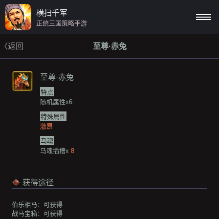
横扫千军
正统三国策略手游
〈返回
至尊·赤兔
至尊·赤兔
特点
随机属性x6
特殊属性
激昂
马魂
马魂插槽x
8
获得途径
伯乐相马：
可获得
战马宝箱：
可获得