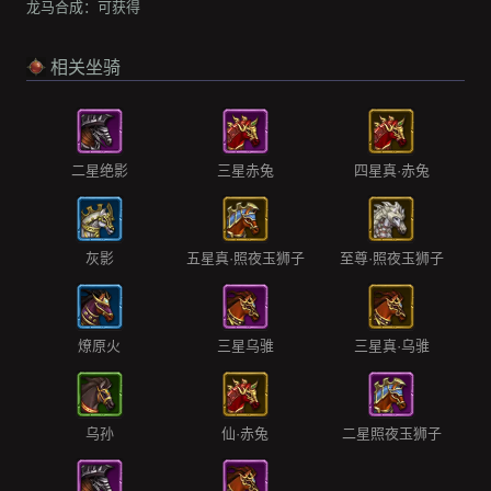
龙马合成：
可获得
相关坐骑
二星绝影
三星赤兔
四星真·赤兔
灰影
五星真·照夜玉狮子
至尊·照夜玉狮子
燎原火
三星乌骓
三星真·乌骓
乌孙
仙·赤兔
二星照夜玉狮子