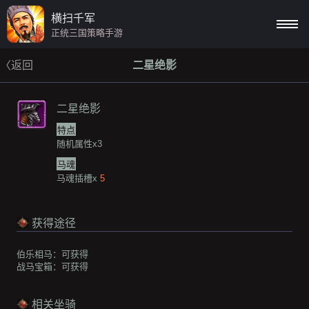
横扫千军
正统三国策略手游
〈返回
二星绝影
二星绝影
特点
随机属性x3
马魂
马魂插槽x
5
获得途径
伯乐相马：
可获得
战马宝箱：
可获得
相关坐骑