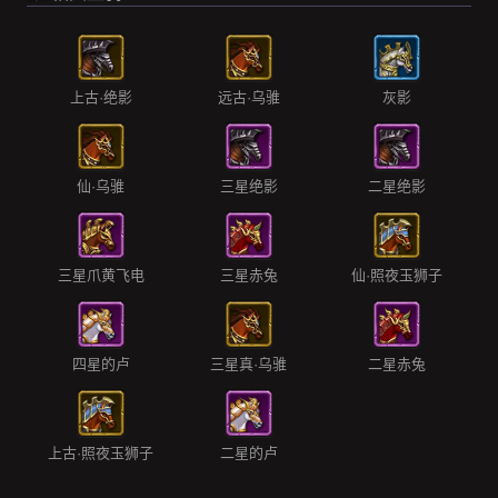
上古·绝影
远古·乌骓
灰影
仙·乌骓
三星绝影
二星绝影
三星爪黄飞电
三星赤兔
仙·照夜玉狮子
四星的卢
三星真·乌骓
二星赤兔
上古·照夜玉狮子
二星的卢