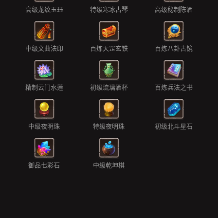
高级龙纹玉珏
特级寒冰古琴
高级秘制陈酒
中级文曲法印
百炼天罡玄铁
百炼八卦古镜
精制云门水莲
初级琉璃酒杯
百炼兵法之书
中级夜明珠
特级夜明珠
初级北斗星石
御品七彩石
中级乾坤棋