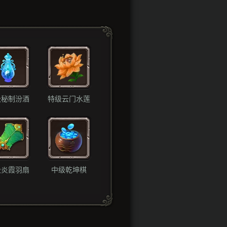
级秘制汾酒
特级云门水莲
级炎霞羽扇
中级乾坤棋