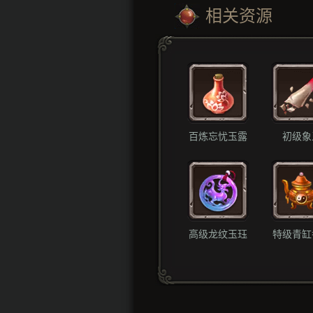
相关资源
百炼忘忧玉露
初级象
高级龙纹玉珏
特级青缸