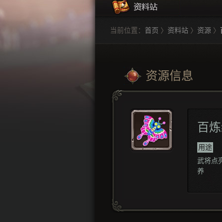
当前位置：
首页
〉
资料站
〉
资源
〉
资源信息
百炼
用途
武将点
养