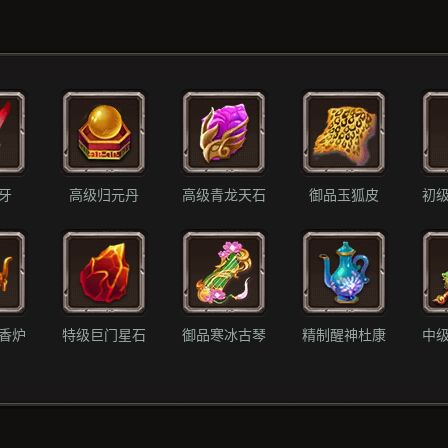
牙
高级归元丹
高级青龙天石
御品玉狐皮
初
香炉
特级巨门星石
御品寒冰古琴
精制醒神杜康
中