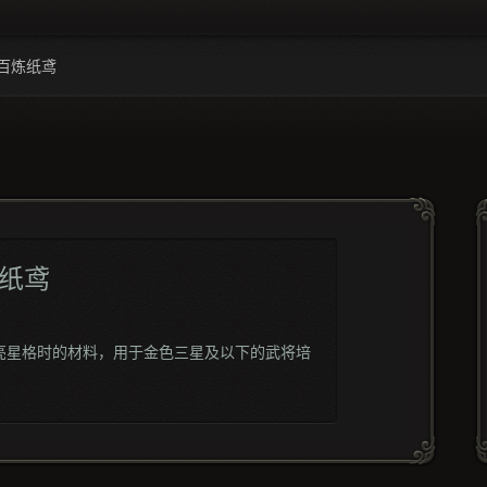
百炼纸鸢
纸鸢
亮星格时的材料，用于金色三星及以下的武将培