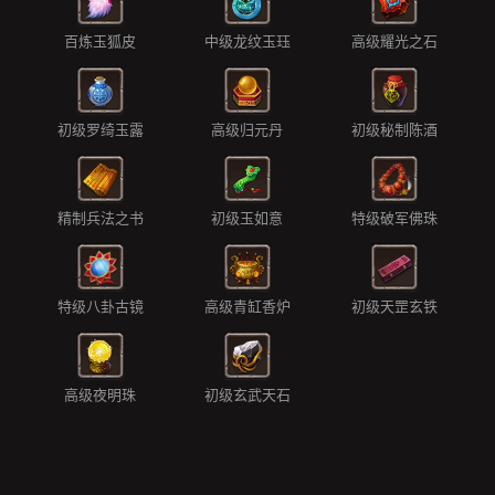
百炼玉狐皮
中级龙纹玉珏
高级耀光之石
初级罗绮玉露
高级归元丹
初级秘制陈酒
精制兵法之书
初级玉如意
特级破军佛珠
特级八卦古镜
高级青缸香炉
初级天罡玄铁
高级夜明珠
初级玄武天石