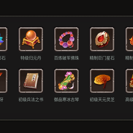
彩石
特级归元丹
百炼破军佛珠
精制巨门星石
精
牙
初级兵法之书
御品寒冰古琴
初级天元灵芝
高