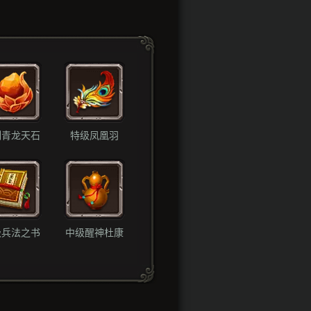
制青龙天石
特级凤凰羽
级兵法之书
中级醒神杜康