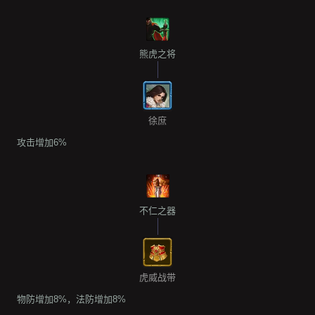
熊虎之将
徐庶
攻击增加6%
不仁之器
虎威战带
物防增加8%，法防增加8%