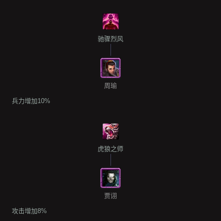
驰骤烈风
周瑜
兵力增加10%
虎狼之师
贾诩
攻击增加8%