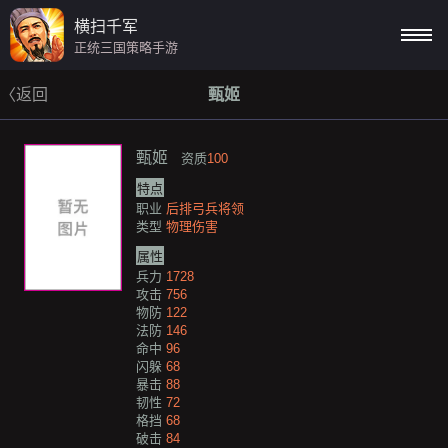
横扫千军
正统三国策略手游
〈返回
甄姬
甄姬
资质
100
特点
职业
后排弓兵将领
类型
物理伤害
属性
兵力
1728
攻击
756
物防
122
法防
146
命中
96
闪躲
68
暴击
88
韧性
72
格挡
68
破击
84