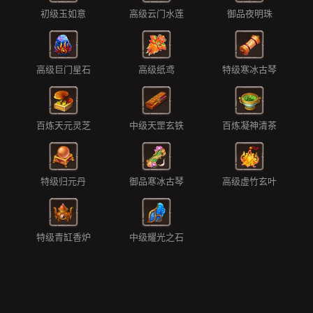
初级玉如意
高级云门水莲
御品夜明珠
高级巨门星石
高级纸鸢
特级寒冰古琴
百炼天元灵芝
中级天罡玄铁
百炼凝神清茶
特级归元丹
御品寒冰古琴
高级虚竹玄叶
特级青缸香炉
中级耀光之石