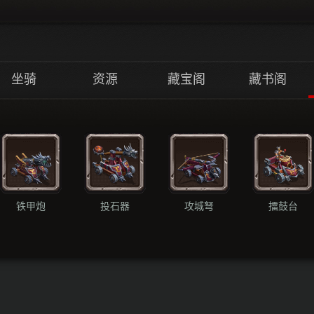
坐骑
资源
藏宝阁
藏书阁
铁甲炮
投石器
攻城弩
擂鼓台