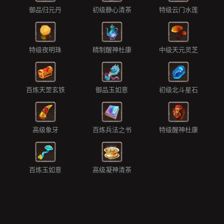
御品归元丹
初级静心清茶
特级云门水莲
特级夜明珠
精制醒神杜康
中级天元灵芝
百炼天罡玄铁
御品玉如意
初级北斗星石
高级象牙
百炼兵法之书
特级醒神杜康
百炼玉如意
高级凝神清茶