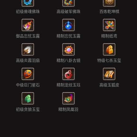
初级兽魂佛珠
高级破军佛珠
百炼乾坤棋
御品忘忧玉露
精制忘忧玉露
精制纸鸢
高级炎霞羽扇
精制八卦古镜
特级七杀玉玺
中级巨门星石
精制龙纹玉珏
高级玉狐皮
初级贪狼玉玺
精制凤凰羽