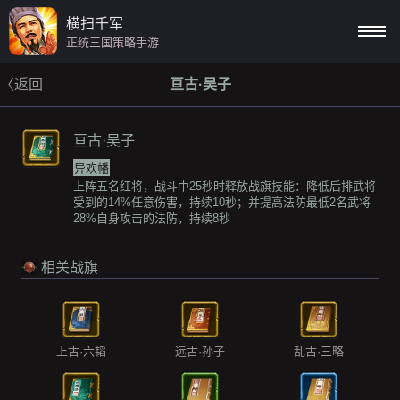
横扫千军
正统三国策略手游
〈返回
亘古·吴子
亘古·吴子
异欢幡
上阵五名红将，战斗中25秒时释放战旗技能：降低后排武将
受到的14%任意伤害，持续10秒；并提高法防最低2名武将
28%自身攻击的法防，持续8秒
相关战旗
上古·六韬
远古·孙子
乱古·三略