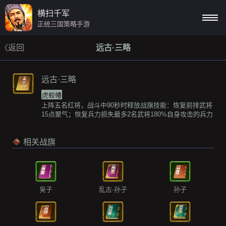
横扫千军
正统三国策略手游
〈返回
远古·三略
远古·三略
虎蛟幡
上阵五名红将，战斗中90秒时释放战旗技能：恢复前排武将
15点聚气；恢复兵力损失最多2名武将180%自身攻击的兵力
相关战旗
吴子
乱古·孙子
孙子