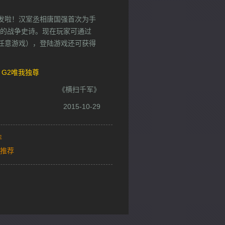
首发啦！汉室丞相唐国强首次为手
的战争史诗。现在玩家可通过
下任意游戏），登陆游戏还可获得
：
G2唯我独尊
《横扫千军》
2015-10-29
评
推荐