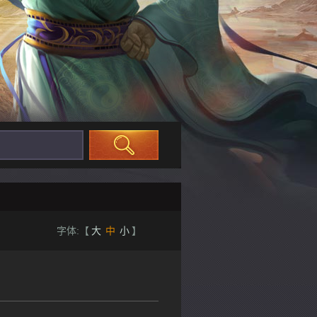
字体:【
大
中
小
】