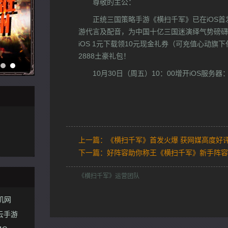
尊敬的主公：
正统三国策略手游《横扫千军》已在iOS
游代言及配音，为中国十亿三国迷演绎气势磅礴
iOS 1元下载领10元现金礼券（可充值心动旗
2888土豪礼包！
10月30日（周五）10：00增开iOS服务器
上一篇：《横扫千军》首发火爆 获网媒高度好
下一篇：好阵容助你称王《横扫千军》新手阵容
《横扫千军》运营团队
V5手游网
安趣网
安锋网
澳门手游
着迷网
GM86
766
搞趣网
游戏部落
15153
笨手机
4399手机游戏网
搜狐手游
超好玩
游戏多
小皮手游
星游网
说玩网
357手机游戏
游戏大师
完美世界
18183
手机网游
2313
手游窝
爪游控
9669手游网
1688玩
玩客
游戏狗
安粉丝
996
掌游网