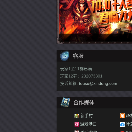
玩家1至11群已满
玩家12群：232073301
投诉邮箱:
tousu@xindong.com
60游戏
游乐网
新手村
趣机网
手游
羿游网
GN手游
游戏港口
叶云手游