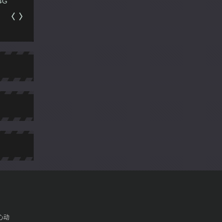
蚕豆网
口袋巴士
键盘游戏
魔方网
九尾狐在线
老虎游戏
优游网
猫人游戏
齐齐乐手游网
高手游
游戏快问
游戏葡萄
手游党
不凡网
5G
手游巴士
〈
〉
心动