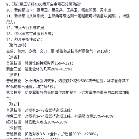
9、现在精工坊将在80级开启金刚石分解功能；
10、新的部曲卡：藤甲卫、巨象兵、工共卫、嗜血熊骑、黄巾道；
11、新增部曲从属系统，主部曲等级达到一定程度可以装备从属部曲，增强
战力；
12、神兵五行系统扩展；
13、优化家族宝藏匿名系统；
14、战斗平衡性改动：
【聚气调整】
吕蒙、鲁肃、庞德、文丑、蜀·姜维释放技能所需聚气下调10点；
【刘备】
普通技能：降属性的持续时间15s–>12s；
紫金三星：进化全体的几率20%–>15%；
【法正】
普通技能：冰火结界新增效果，灼烧额外减少50%攻击速度，冰冻额外减少
50%的聚气速度，均持续6秒；
紫金技能：给友军聚气最低的单位增加聚气–>给友军攻击最高的单位增加聚
气；
【张辽】
普通技能：对随机2–>3名武将造成冻结；
橙色三星：对随机3–>4名武将造成冻结，护盾吸收量25%–>40%；
红将技能：降低敌人攻击10%–>20%；
【公孙瓒】
普通技能：护盾对象3人–>全体，护盾量200%–>280%；