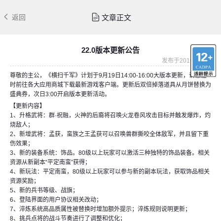
文章正文
返回
22.0版本更新公告
发布于2019-09-18
尊敬的主公，《横扫千军》计划于9月19日14:00-16:00大版本更新，请您届
时前往各大应用商城下载最新游戏客户端。更新后双倍掉落道具从月饼替换为
盛典券，次日3:00开启版本更新活动。
【更新内容】
1、升格武将：群·祝融，火神的后裔将召唤火龙卷风攻击目标并触发爆炸，灼
烧敌人；
2、新增武将：孟获，蛮族之王孟获可以召唤兽群撕咬全体敌军，并且留下重
伤效果；
3、新的装备系统：饰品。80级以上玩家可以激活三种独特的饰品装备。相关
资源从新副本“平定南蛮”获得；
4、新玩法：平定南蛮，80级以上玩家可以参与新的副本玩法，获取饰品相关
资源奖励；
5、新的兵书等级、战旗；
6、登陆界面的用户协议相关改动；
7、淬炼系统高品质属性被替换时增加额外提示；淬炼规则说明更新；
8、挑兵点将的战斗节奏进行了调整和优化；