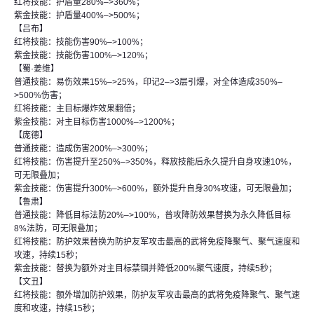
红将技能：护盾量280%–>360%；
紫金技能：护盾量400%–>500%；
【吕布】
红将技能：技能伤害90%–>100%；
紫金技能：技能伤害100%–>120%；
【蜀·姜维】
普通技能：易伤效果15%–>25%，印记2–>3层引爆，对全体造成350%–
>500%伤害；
红将技能：主目标爆炸效果翻倍；
紫金技能：对主目标伤害1000%–>1200%；
【庞德】
普通技能：造成伤害200%–>300%；
红将技能：伤害提升至250%–>350%，释放技能后永久提升自身攻速10%，
可无限叠加；
紫金技能：伤害提升300%–>600%，额外提升自身30%攻速，可无限叠加；
【鲁肃】
普通技能：降低目标法防20%–>100%，普攻降防效果替换为永久降低目标
8%法防，可无限叠加；
红将技能：防护效果替换为防护友军攻击最高的武将免疫降聚气、聚气速度和
攻速，持续15秒；
紫金技能：替换为额外对主目标禁锢并降低200%聚气速度，持续5秒；
【文丑】
红将技能：额外增加防护效果，防护友军攻击最高的武将免疫降聚气、聚气速
度和攻速，持续15秒；