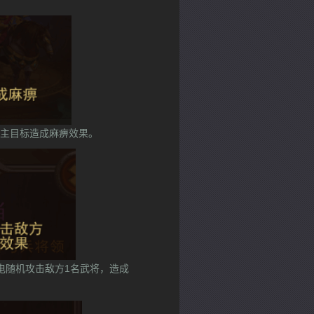
对主目标造成麻痹效果。
电随机攻击敌方1名武将，造成