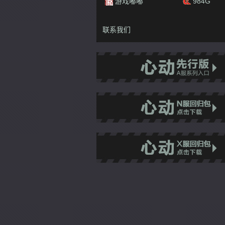
聚侠网
Mobawan
游戏嘟嘟
984G
联系我们