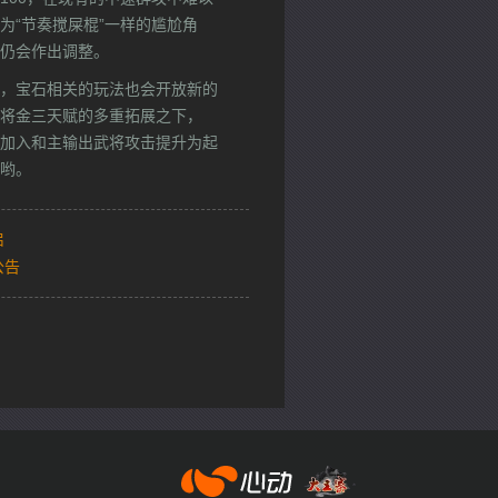
为“节奏搅屎棍”一样的尴尬角
仍会作出调整。
，宝石相关的玩法也会开放新的
将金三天赋的多重拓展之下，
的加入和主输出武将攻击提升为起
哟。
启
公告
心动网络