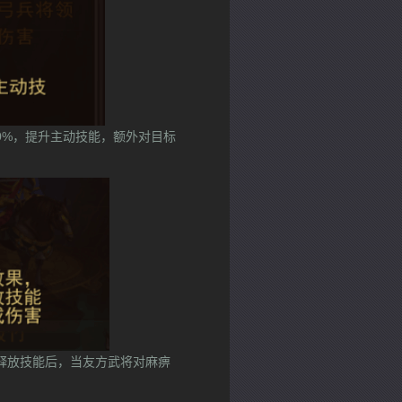
0%，提升主动技能，额外对目标
在释放技能后，当友方武将对麻痹