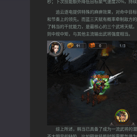
秒；下次技能额外降低目标聚气速度20%，持续
追云逐电提供特殊的麻痹效果，对命中目标
和节奏上的领先。而蓝三天赋有概率牵制敌方的
了韩当的干扰能力，是最核心的三个武将天赋。
则中规中矩，与其他主流输出武将强度相当。
综上所述，韩当已具备了成为一流武将的潜
不太明显的缺陷，比如释放技能时所需聚气值为