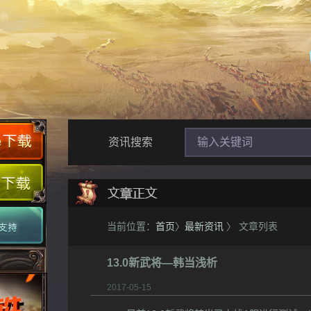
资讯搜索
当前位置：
首页
〉
最新资讯
〉 文章列表
13.0新武将—韩当浅析
2017-05-15