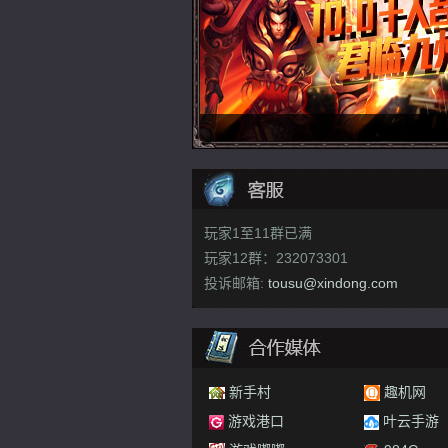
玩家1至11群已满
玩家12群：232073301
投诉邮箱:
tousu@xindong.com
60游戏
游乐网
新手村
趣机网
手游
羿游网
GN手游
游戏港口
叶云手游