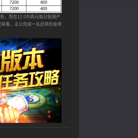
，而在12.0中真元每日极限产
度来看，主公完成一名武将的金将