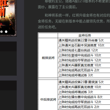
尊敬的主公，随着A服12.0版本的不断更
面纱，展露在了主公面前。
和神将系统一样，红将升级金将也有对应的
金将任务，无疑在新版本中能占据领先优势，所
进阶任务吧。
V5手游网
安趣网
安锋网
澳门手游
着迷网
GM86
766
搞趣网
游戏部落
15153
笨手机
4399手机游戏网
搜狐手游
超好玩
游戏多
小皮手游
星游网
说玩网
357手机游戏
游戏大师
完美世界
18183
手机网游
2313
手游窝
爪游控
9669手游网
1688玩
玩客
游戏狗
安粉丝
996
掌游网