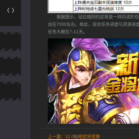
蚕豆网
口袋巴士
键盘游戏
魔方网
九尾狐在线
老虎游戏
优游网
猫人游戏
齐齐乐手游网
高手游
游戏快问
游戏葡萄
手游党
不凡网
5G
手游巴士
〈
〉
根据图示，站位相同的武将是一样的进阶任务
出在7000左右。故此，综合任务进度与资源进
任务大概在7-11天。
上一篇：12.0贴吧武将竞猜