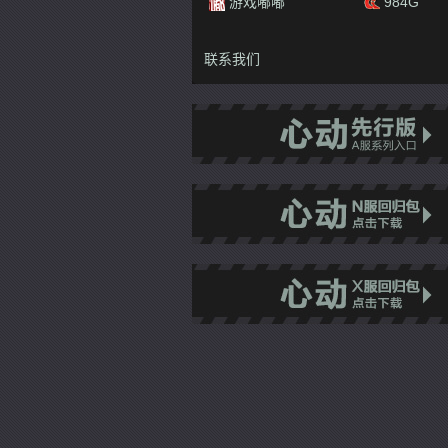
聚侠网
Mobawan
游戏嘟嘟
984G
联系我们