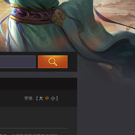
字体:【
大
中
小
】