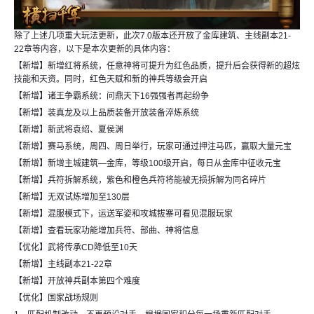
除了上述几项重大玩法更新，此次7.0版本还开放了金库建筑、主线副本21-
22章等内容，以下是本次更新的具体内容：
【新增】新增红将系统，任意神将可提升为红色品质，提升后会获得新的超炫
技能和天资。同时，红色天赋和新的神兵等级会开启
【新增】诸王争霸系统：问鼎天下16强强者再起纷争
【新增】装真龙及以上品质装备开放装备淬炼系统
【新增】新武将袁绍、夏侯渊
【新增】赛马系统，周四、周日举行，玩家可通过押注马匹，赢取大量元宝
【新增】新增主城建筑—金库，等级100级开启，每日从金库中征收元宝
【新增】兵符拆解系统，紫色和橙色兵符将能被无损拆解为同名碎片
【新增】无双试炼增加至130层
【新增】混服模式下，运送军姿和攻城拔寨可看见混服玩家
【新增】查看玩家功能增加兵符、部曲、神将信息
【优化】武将传承CD降低至10天
【新增】主线副本21-22章
【新增】开放神兵副本第四个难度
【优化】国家战场规则