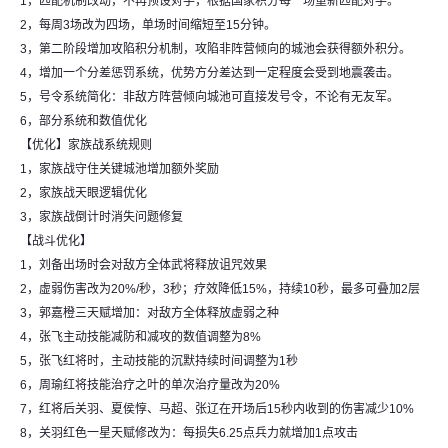
1，匹配机制改动，不再预设对手，根据国家积分每一场重新匹配对手。
2，每周3场改为四场，单场时间缩短至15分钟。
3，第二阶段增加攻陷积分机制，攻陷非阵营倾向的城池会获得额外积分。
4，增加一个分差惩罚系统，优势方分差达到一定程度会受到地震袭击。
5，号令系统简化：非敌方阵营倾向城池可直接发号令，不论有无友军。
6，部分系统和数值优化
【优化】家族战系统规则
1，家族战守住关键城池增加额外奖励
2，家族战天眼逻辑优化
3，家族战倒计时消失问题修复
【战斗优化】
1，刘备出场时会对敌方全体武将释放诅咒效果
2，虚弱伤害改为20%/秒，3秒；疗效降低15%，持续10秒，最多可叠加2层
3，郭嘉橙三天赋增加：对敌方全体释放虚弱之种
4，张飞主动技能减防和减攻的数值调整为8%
5，张飞红将时，主动技能的沉默持续时间调整为1秒
6，周瑜红将技能治疗之叶的单次治疗量改为20%
7，红将后关羽、夏侯惇、马超、张辽在开场后15秒内收到的伤害减少10%
8，关羽红色一星天赋修改为：每损失6.25点兵力就增加1点攻击