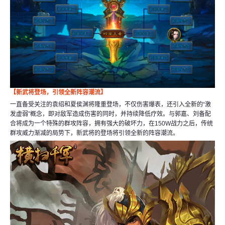
【新武将登场，引领全新阵容潮流】
一直备受关注的袁绍和夏侯渊将隆重登场，不仅伤害爆表，还引入全新的“激
发虚弱”概念，即对敌军造成伤害的同时，并持续降低疗效。与郭嘉、刘备配
合将成为一个特殊的群攻阵容，拥有强大的破坏力，在150W战力之后，传统
群攻威力渐减的局势下，新武将的登场将引领全新的阵容潮流。