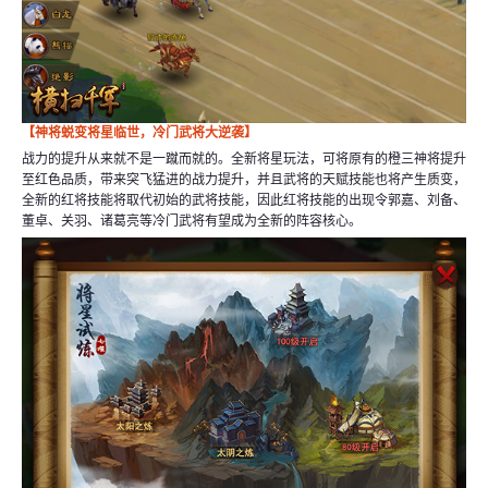
【神将蜕变将星临世，冷门武将大逆袭】
战力的提升从来就不是一蹴而就的。全新将星玩法，可将原有的橙三神将提升
至红色品质，带来突飞猛进的战力提升，并且武将的天赋技能也将产生质变，
全新的红将技能将取代初始的武将技能，因此红将技能的出现令郭嘉、刘备、
董卓、关羽、诸葛亮等冷门武将有望成为全新的阵容核心。