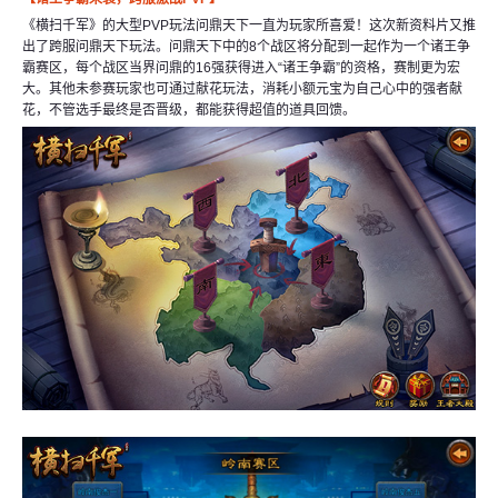
《横扫千军》的大型PVP玩法问鼎天下一直为玩家所喜爱！这次新资料片又推
出了跨服问鼎天下玩法。问鼎天下中的8个战区将分配到一起作为一个诸王争
霸赛区，每个战区当界问鼎的16强获得进入“诸王争霸”的资格，赛制更为宏
大。其他未参赛玩家也可通过献花玩法，消耗小额元宝为自己心中的强者献
花，不管选手最终是否晋级，都能获得超值的道具回馈。