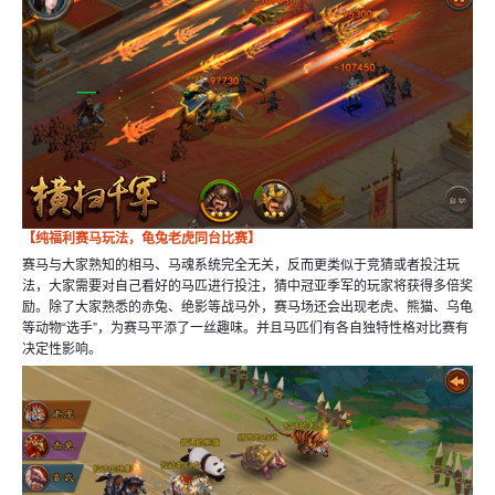
【纯福利赛马玩法，龟兔老虎同台比赛】
赛马与大家熟知的相马、马魂系统完全无关，反而更类似于竞猜或者投注玩
法，大家需要对自己看好的马匹进行投注，猜中冠亚季军的玩家将获得多倍奖
励。除了大家熟悉的赤兔、绝影等战马外，赛马场还会出现老虎、熊猫、乌龟
等动物“选手”，为赛马平添了一丝趣味。并且马匹们有各自独特性格对比赛有
决定性影响。