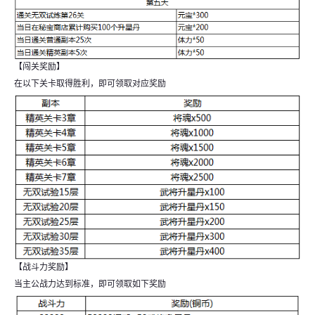
【闯关奖励】
在以下关卡取得胜利，即可领取对应奖励
【战斗力奖励】
当主公战力达到标准，即可领取如下奖励