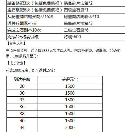
【首充大礼】
充值任意金额，送价值1888元宝丰厚大礼，内含孙尚香、破军剑、50W铜
币、100武将升星丹；
【成长计划】
花费1000元宝，即可返利15倍；