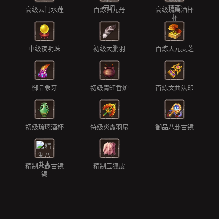
高级云门水莲
百炼归元丹
高级琉璃酒杯
中级夜明珠
初级大鹏羽
百炼天元灵芝
御品象牙
初级青缸香炉
百炼文曲法印
初级琉璃酒杯
特级炎霞羽扇
御品八卦古镜
精制八卦古镜
精制玉狐皮