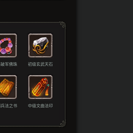
炼破军佛珠
初级玄武天石
制兵法之书
中级文曲法印