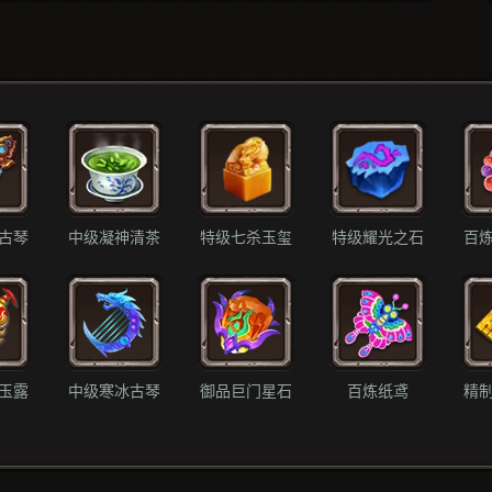
古琴
中级凝神清茶
特级七杀玉玺
特级耀光之石
百
玉露
中级寒冰古琴
御品巨门星石
百炼纸鸢
精