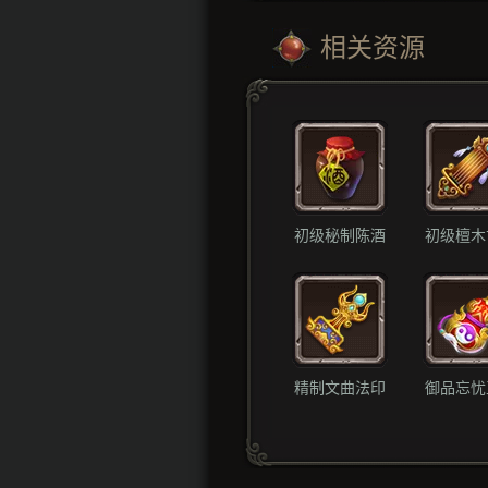
相关资源
初级秘制陈酒
初级檀木
精制文曲法印
御品忘忧