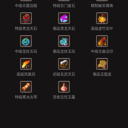
中级炎霞羽扇
特级巨门星石
精制破军佛珠
特级青龙天石
御品青龙天石
高级虚竹玄叶
中级龙纹玉珏
御品龙纹玉珏
中级文曲法印
高级凤凰羽
初级玄武天石
御品玉狐皮
特级寒冰古琴
百炼忘忧玉露