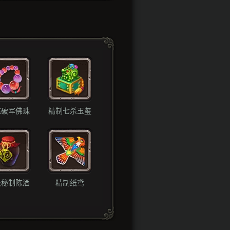
炼破军佛珠
精制七杀玉玺
级秘制陈酒
精制纸鸢