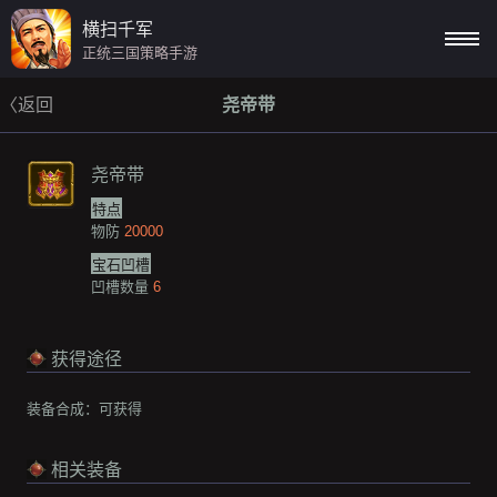
横扫千军
正统三国策略手游
〈返回
尧帝带
尧帝带
特点
物防
20000
宝石凹槽
凹槽数量
6
获得途径
装备合成：
可获得
相关装备