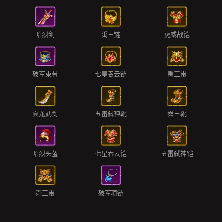
昭烈剑
禹王链
虎威战铠
破军束带
七星吞云链
禹王带
真龙武剑
五雷弑神靴
舜王靴
昭烈头盔
七星吞云铠
五雷弑神铠
舜王带
破军项链