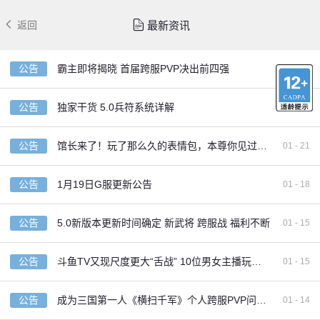
最新资讯
返回
公告
霸主即将揭晓 首届跨服PVP决出前四强
01 - 29
公告
独家干货 5.0兵符系统详解
01 - 26
公告
馆长来了！玩了那么久的表情包，本尊你见过吗？
01 - 21
公告
1月19日G服更新公告
01 - 18
公告
5.0新版本更新时间确定 新武将 跨服战 福利不断
01 - 15
公告
斗鱼TV又现尺度更大“舌战” 10位男女主播玩《横扫千军》三国跳
01 - 15
公告
成为三国第一人《横扫千军》个人跨服PVP问鼎天下
01 - 14