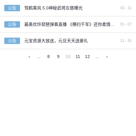
公告
驾鹤乘风 5.0神秘武将左慈曝光
01 - 11
公告
最美优伶琵琶弹奏直播 《横扫千军》还你柔情三国
01 - 07
公告
元宝资源大放送，元旦天天送豪礼
12 - 31
‹
...
8
9
10
11
12
...
›