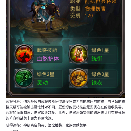
武将分析：伤害吸收的武将技能使得夏侯惇成为最能抗压的前排，与马超的格
挡天赋可能被破击属性针对不同，夏侯惇的武将技能是实实在在的吸收伤害，
武将的血限越高，伤害吸收越多。此外，伤害反弹提供的输出也让拥有夏侯惇
的阵容挑战关卡更为容易快速。
获得途径：神秘商店购买、酒馆抽奖、家族贡献兑换