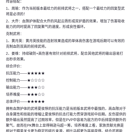
阵容搭配：
1、周瑜：作为当前版本最给力的前排武将之一，搭配一个最给力的回复型武
将是必须的！
2、大乔：血煞护体配合大乔的风起云扬形成双护盾的效果，增加了伤害吸收
能力的同时提高了回复聚气的速度，形成良性循环。
克制武将：
1、黄月英：黄月英技能的连射效果造成的单体高伤害在游戏后期可以有效的
克制血防双高的前排武将。
2、姜维：持续破防+高伤害有效针对前排武将，配合其他武将的输出容易打
出秒杀效果。
综合评价：
抗压能力——★★★★★
控制能力——★☆☆☆☆
输出能力——★★★☆☆
培养难度——★★★☆☆
总体评价——★★★★★
拥有血煞护体的武将夏侯惇的抗压能力是当前版本武将中最强的，高血限对于
自身属性和技能的增幅让夏侯惇的抗击打能力贯穿游戏前中后期。反伤提供的
额外输出虽然提高了过图效率，但是在PVP中容易为敌方的中后排提供额外的
聚气，故而在PK舞台上显得稍逊马超一筹。培养难度上看，家族贡献兑换是
相对于精英关卡更为稳定的碎片来源，相比马超更为容易获得。结合武将能