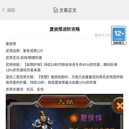
文章正文
返回
夏侯惇进阶攻略
发布于2015-08-25
夏侯惇
武将品质：紫色资质120
武将定位:前排/物理伤害
武将技能：【血煞护体】持续10秒内吸收自身生命45%的伤害，期间反弹
18%的伤害给伤害来源
蓝色三星武将天赋：【铁壁】施放技能时，为我方血量最低的两名武将提供吸
收伤害的护盾，持续10秒，吸收夏侯惇最大血量10%的伤害
武将关键词：抗压、反伤