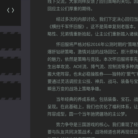
蚕豆网
口袋巴士
键盘游戏
魔方网
九尾狐在线
老虎游戏
优游网
猫人游戏
齐齐乐手游网
高手游
游戏快问
游戏葡萄
手游党
不凡网
5G
手游巴士
线下交流，大家同样反馈了回归策略的关切。因
回应主公们厚重的期待。
〈
〉
经过多次的内部讨论，我们下定决心回归当
《横扫千军怀旧服》。这不是简单复刻老版本，
略性、兄弟情重新拾起，让主公们重新踏入诸侯
怀旧服将严格对标2016年公测时期的“策
爆肝钻研策略，激情对战的战场回忆，原汁原味
的魅力，依然是策略与竞技。本次怀旧服将率先
生出单攻流、AOE流、降气流、控制流等多种
搬大佬阵容，也未必稳操胜券——独特的“聚气
要通过灵活调控主公技、神兵、战马、装备与宝
瞬息万变的战场上策略争雄。
当年经典的养成系统，包括装备、宝石、战
呈现。在此基础上，我们也优化了福利体系，让
阵容成型，圆一个当年驰骋疆场的主公梦。
势力争夺是三国游戏的核心。我们重现了经
要与队友共同决策战术，战场频道也将再现往日