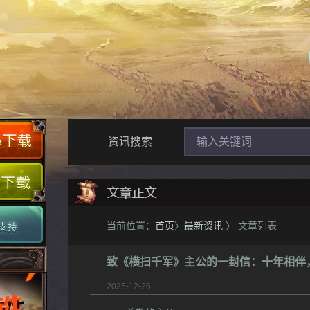
资讯搜索
当前位置：
首页
〉
最新资讯
〉 文章列表
致《横扫千军》主公的一封信：十年相伴
2025-12-26