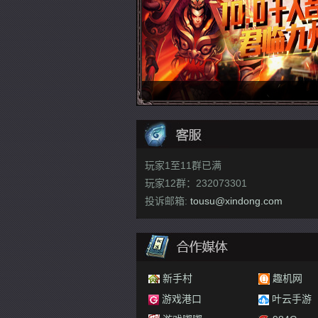
玩家1至11群已满
玩家12群：232073301
投诉邮箱:
tousu@xindong.com
60游戏
游乐网
新手村
趣机网
手游
羿游网
GN手游
游戏港口
叶云手游