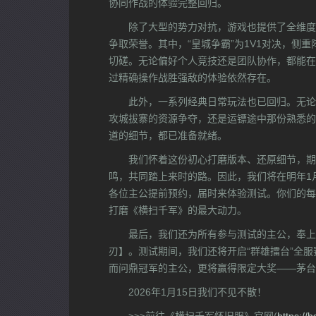
协同作战的体验完整回归。
除了大型的势力对抗，游戏也提供了全维度
争取荣誉。其中，“皇城争霸”为1V1对决，侧重
切磋。无论偏好个人竞技还是团队协作，都能在
过精确操作战胜强敌的体验依然存在。
此外，一系列经典日常玩法也已回归。无论
攻城拔寨的资源争夺，还是运镖途中那份熟悉的
道的细节，都已准备就绪。
我们怀着这份初心打磨版本、还原细节，期
鸣，共同踏上来时的路。因此，我们将在明年1
各位主公提前预约，届时来体验测试。你们的每
打磨《横扫千军》的最大动力。
最后，我们还为所有参与测试的主公，奉上
刃】。测试期间，我们还将开启“群雄擂台”全
而问鼎冠军的主公，更将赢得限定大奖——茅台（
2026年1月15日我们不见不散！