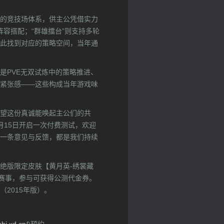
的竞技场体系，供主公凭借实力
阵容搭配；“群雄擂台”则支持多轮
此找到对应的策略空间，当年通
是PVE无双试炼中的策略推进、
紧张感——这些构成当年游戏味
望这份真诚能唤起主公们的共
月15日开启一次付费测试，欢迎
一条意见与反馈，都是我们持续
绝版限定皮肤【黄月英-绣裳藏
服赛事，参与可获得公测代金券。
2015年版）。