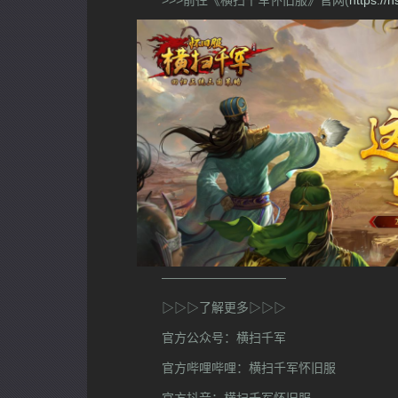
>>>前往《横扫千军怀旧服》官网(
https://h
——————————
▷▷▷了解更多▷▷▷
官方公众号：横扫千军
官方哔哩哔哩：横扫千军怀旧服
官方抖音：横扫千军怀旧服