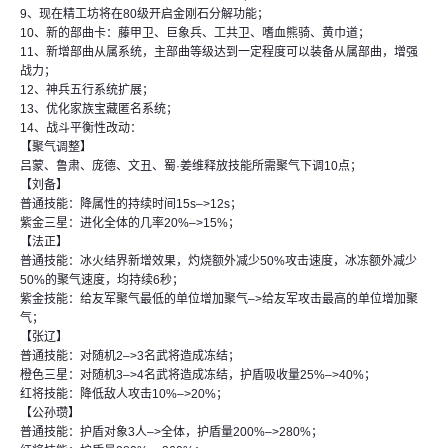
9、现在精工坊将在80级开启金刚石分解功能；
10、新的部曲卡：藤甲卫、巨象兵、工共卫、嗜血熊骑、黄巾道；
11、新增部曲从属系统，主部曲等级达到一定程度可以装备从属部曲，增强
战力；
12、神兵五行系统扩展；
13、优化家族宝藏匿名系统；
14、战斗平衡性改动：
【聚气调整】
吕蒙、鲁肃、庞德、文丑、蜀·姜维释放技能所需聚气下调10点；
【刘备】
普通技能：降属性的持续时间15s–>12s；
紫金三星：进化全体的几率20%–>15%；
【法正】
普通技能：冰火结界新增效果，灼烧额外减少50%攻击速度，冰冻额外减少
50%的聚气速度，均持续6秒；
紫金技能：给友军聚气最低的单位增加聚气–>给友军攻击最高的单位增加聚
气；
【张辽】
普通技能：对随机2–>3名武将造成冻结；
橙色三星：对随机3–>4名武将造成冻结，护盾吸收量25%–>40%；
红将技能：降低敌人攻击10%–>20%；
【公孙瓒】
普通技能：护盾对象3人–>全体，护盾量200%–>280%；