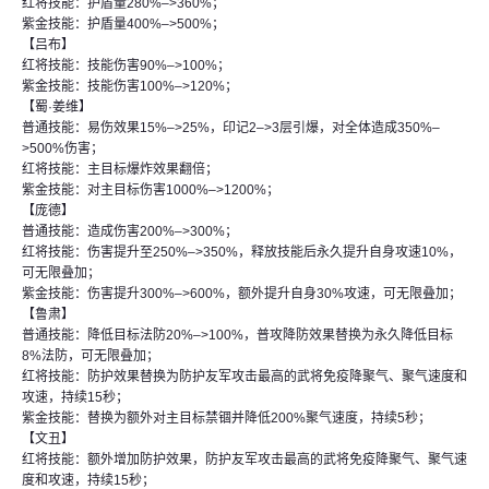
红将技能：护盾量280%–>360%；
紫金技能：护盾量400%–>500%；
【吕布】
红将技能：技能伤害90%–>100%；
紫金技能：技能伤害100%–>120%；
【蜀·姜维】
普通技能：易伤效果15%–>25%，印记2–>3层引爆，对全体造成350%–
>500%伤害；
红将技能：主目标爆炸效果翻倍；
紫金技能：对主目标伤害1000%–>1200%；
【庞德】
普通技能：造成伤害200%–>300%；
红将技能：伤害提升至250%–>350%，释放技能后永久提升自身攻速10%，
可无限叠加；
紫金技能：伤害提升300%–>600%，额外提升自身30%攻速，可无限叠加；
【鲁肃】
普通技能：降低目标法防20%–>100%，普攻降防效果替换为永久降低目标
8%法防，可无限叠加；
红将技能：防护效果替换为防护友军攻击最高的武将免疫降聚气、聚气速度和
攻速，持续15秒；
紫金技能：替换为额外对主目标禁锢并降低200%聚气速度，持续5秒；
【文丑】
红将技能：额外增加防护效果，防护友军攻击最高的武将免疫降聚气、聚气速
度和攻速，持续15秒；