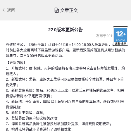
文章正文
返回
22.0版本更新公告
发布于2019-09-18
尊敬的主公，《横扫千军》计划于9月19日14:00-16:00大版本更新，请您届
时前往各大应用商城下载最新游戏客户端。更新后双倍掉落道具从月饼替换为
盛典券，次日3:00开启版本更新活动。
【更新内容】
1、升格武将：群·祝融，火神的后裔将召唤火龙卷风攻击目标并触发爆炸，灼
烧敌人；
2、新增武将：孟获，蛮族之王孟获可以召唤兽群撕咬全体敌军，并且留下重
伤效果；
3、新的装备系统：饰品。80级以上玩家可以激活三种独特的饰品装备。相关
资源从新副本“平定南蛮”获得；
4、新玩法：平定南蛮，80级以上玩家可以参与新的副本玩法，获取饰品相关
资源奖励；
5、新的兵书等级、战旗；
6、登陆界面的用户协议相关改动；
7、淬炼系统高品质属性被替换时增加额外提示；淬炼规则说明更新；
8、挑兵点将的战斗节奏进行了调整和优化；