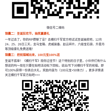
微信号二维码
锦囊二：圣诞狂欢节，抽奖赢豪礼
一年过去了，你的RP攒够了没？去横扫千军官方吧试试圣诞抽奖吧，12月
24、25、26日三天，龙马宝箱、虎威装备、赵云碎片、六级宝石袋、升星丹
等顶级豪礼免费送哦！
锦囊三：把祝福喊出来，100
元宝100%
送
圣诞不孤单！《横扫千军》陪你过佳节！这个特别的日子里，小伙伴们有什么
想说的吗～现在只要在贴吧活动帖下回帖，说出/写下对横扫千军的祝福，即
可100%获得一份表白大礼，奖励内容为（100元宝+50体力）。更多详情请
关注
横扫千军官方贴吧>>>