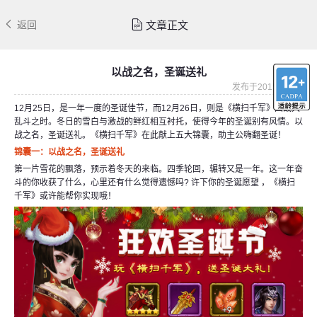
文章正文
返回
以战之名，圣诞送礼
发布于2015-12-21
12月25日，是一年一度的圣诞佳节，而12月26日，则是《横扫千军》国战大
乱斗之时。冬日的雪白与激战的鲜红相互衬托，使得今年的圣诞别有风情。以
战之名，圣诞送礼。《横扫千军》在此献上五大锦囊，助主公嗨翻圣诞！
锦囊一：以战之名，圣诞送礼
第一片雪花的飘落，预示着冬天的来临。四季轮回，辗转又是一年。这一年奋
斗的你收获了什么，心里还有什么觉得遗憾吗? 许下你的圣诞愿望 ，《横扫
千军》或许能帮你实现哦！