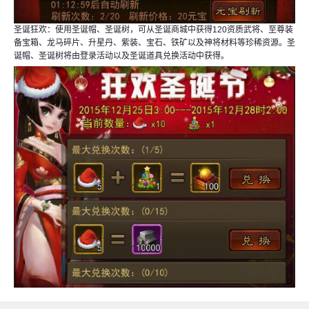
圣诞狂欢：使用圣诞帽、圣诞树，可从圣诞商城中获得120资质武将、至尊装
备宝箱、龙马碎片、升星丹、紫装、宝石、铁矿以及神将材料等珍稀资源。圣
诞帽、圣诞树将由登录活动以及圣诞道具兑换活动中获得。