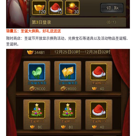
锦囊五：圣诞大换购，好礼送送送
限时商店：圣诞节开放显示换购活动，兑换宝石等道具以及活动物品圣诞帽、
圣诞树。